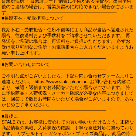
営業所住所 ・営業所コード 情報に不備がある場合や、出荷準備
後のご連絡の場合は、営業所留めに対応できない場合がございま
す。 ━━━━━━━━━━━━━━━━━━━━━━━
■長期不在・受取拒否について
━━━━━━━━━━━━━━━━━━━━━━━
長期不在・受取拒否・住所不備等により商品が当店へ返送された
場合、往復送料および手数料をご請求させていただきます。 再
発送をご希望の場合は、再送料をご負担いただきます。 必ずお
受け取り可能なご住所・お電話番号をご入力くださいますようお
願い申し上げます。
━━━━━━━━━━━━━━━━━━━━━━━
■お問い合わせについて
━━━━━━━━━━━━━━━━━━━━━━━
ご不明な点がございましたら、下記お問い合わせフォームよりご
連絡ください。 https://www.stale.jp/contact お問い合わせ内容に
より、確認・返信までお時間をいただく場合がございます。 特
に予約商品・入荷状況・メーカー確認が必要な内容につきまして
は、回答まで数日お時間をいただく場合がございますので、あら
かじめご了承ください。
━━━━━━━━━━━━━━━━━━━━━━━
■最後に ━━━━━━━━━━━━━━━━━━━━━━━
STALEでは、お客様に安心してお買い物いただけるよう、正確な
商品情報の掲載、入荷状況の確認、丁寧な発送対応に努めており
ます。 カプセルトイ・ガシャポン・プライズ商品は、商品の特