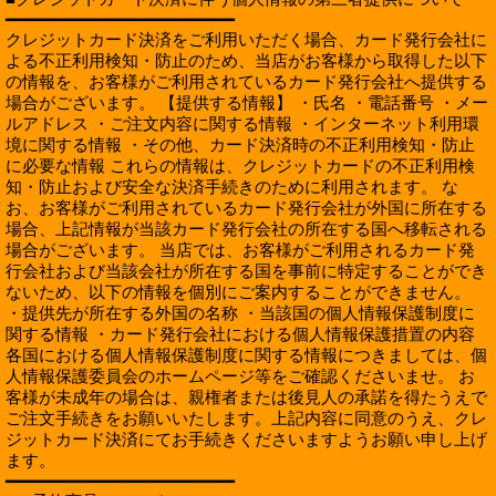
━━━━━━━━━━━━━━━━━━━━━━━
クレジットカード決済をご利用いただく場合、カード発行会社に
よる不正利用検知・防止のため、当店がお客様から取得した以下
の情報を、お客様がご利用されているカード発行会社へ提供する
場合がございます。 【提供する情報】 ・氏名 ・電話番号 ・メー
ルアドレス ・ご注文内容に関する情報 ・インターネット利用環
境に関する情報 ・その他、カード決済時の不正利用検知・防止
に必要な情報 これらの情報は、クレジットカードの不正利用検
知・防止および安全な決済手続きのために利用されます。 な
お、お客様がご利用されているカード発行会社が外国に所在する
場合、上記情報が当該カード発行会社の所在する国へ移転される
場合がございます。 当店では、お客様がご利用されるカード発
行会社および当該会社が所在する国を事前に特定することができ
ないため、以下の情報を個別にご案内することができません。
・提供先が所在する外国の名称 ・当該国の個人情報保護制度に
関する情報 ・カード発行会社における個人情報保護措置の内容
各国における個人情報保護制度に関する情報につきましては、個
人情報保護委員会のホームページ等をご確認くださいませ。 お
客様が未成年の場合は、親権者または後見人の承諾を得たうえで
ご注文手続きをお願いいたします。上記内容に同意のうえ、クレ
ジットカード決済にてお手続きくださいますようお願い申し上げ
ます。
━━━━━━━━━━━━━━━━━━━━━━━