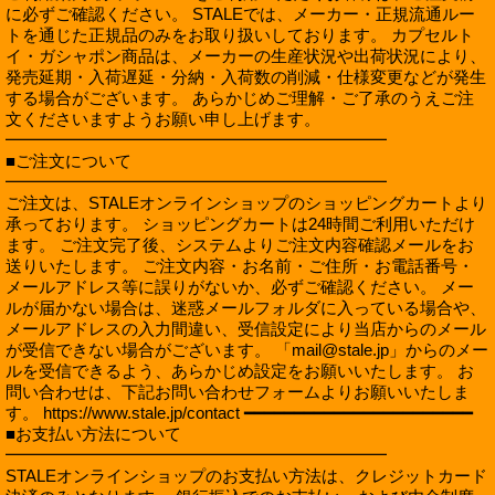
に必ずご確認ください。 STALEでは、メーカー・正規流通ルー
トを通じた正規品のみをお取り扱いしております。 カプセルト
イ・ガシャポン商品は、メーカーの生産状況や出荷状況により、
発売延期・入荷遅延・分納・入荷数の削減・仕様変更などが発生
する場合がございます。 あらかじめご理解・ご了承のうえご注
文くださいますようお願い申し上げます。
━━━━━━━━━━━━━━━━━━━━━━━
■ご注文について
━━━━━━━━━━━━━━━━━━━━━━━
ご注文は、STALEオンラインショップのショッピングカートより
承っております。 ショッピングカートは24時間ご利用いただけ
ます。 ご注文完了後、システムよりご注文内容確認メールをお
送りいたします。 ご注文内容・お名前・ご住所・お電話番号・
メールアドレス等に誤りがないか、必ずご確認ください。 メー
ルが届かない場合は、迷惑メールフォルダに入っている場合や、
メールアドレスの入力間違い、受信設定により当店からのメール
が受信できない場合がございます。 「mail@stale.jp」からのメー
ルを受信できるよう、あらかじめ設定をお願いいたします。 お
問い合わせは、下記お問い合わせフォームよりお願いいたしま
す。 https://www.stale.jp/contact ━━━━━━━━━━━━━━━━━━━━━━━
■お支払い方法について
━━━━━━━━━━━━━━━━━━━━━━━
STALEオンラインショップのお支払い方法は、クレジットカード