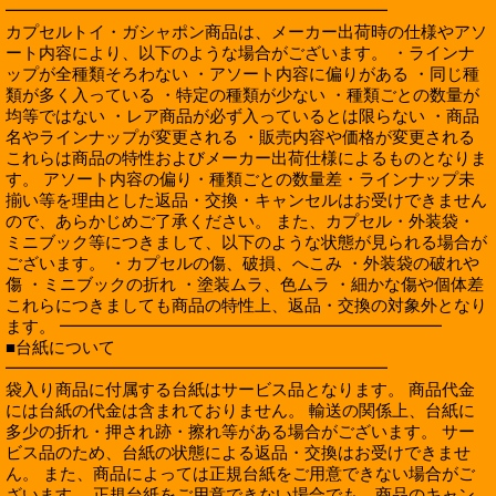
━━━━━━━━━━━━━━━━━━━━━━━
カプセルトイ・ガシャポン商品は、メーカー出荷時の仕様やアソ
ート内容により、以下のような場合がございます。 ・ラインナ
ップが全種類そろわない ・アソート内容に偏りがある ・同じ種
類が多く入っている ・特定の種類が少ない ・種類ごとの数量が
均等ではない ・レア商品が必ず入っているとは限らない ・商品
名やラインナップが変更される ・販売内容や価格が変更される
これらは商品の特性およびメーカー出荷仕様によるものとなりま
す。 アソート内容の偏り・種類ごとの数量差・ラインナップ未
揃い等を理由とした返品・交換・キャンセルはお受けできません
ので、あらかじめご了承ください。 また、カプセル・外装袋・
ミニブック等につきまして、以下のような状態が見られる場合が
ございます。 ・カプセルの傷、破損、へこみ ・外装袋の破れや
傷 ・ミニブックの折れ ・塗装ムラ、色ムラ ・細かな傷や個体差
これらにつきましても商品の特性上、返品・交換の対象外となり
ます。 ━━━━━━━━━━━━━━━━━━━━━━━
■台紙について
━━━━━━━━━━━━━━━━━━━━━━━
袋入り商品に付属する台紙はサービス品となります。 商品代金
には台紙の代金は含まれておりません。 輸送の関係上、台紙に
多少の折れ・押され跡・擦れ等がある場合がございます。 サー
ビス品のため、台紙の状態による返品・交換はお受けできませ
ん。 また、商品によっては正規台紙をご用意できない場合がご
ざいます。 正規台紙をご用意できない場合でも、商品のキャン