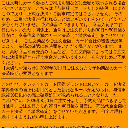
ご注文時にカード会社のご利用明細などに金額が表示される場合
がございますが、こちらは「与信枠（オーソリ）の確保」による
ものであり、正式な決済・ご請求確定ではございません。 その
ため、二重で決済が行われることはございませんので、どうぞご
安心くださいませ。 予約商品につきましては、商品入荷までお
日にちをいただく関係上、通常はご注文日より約30日〜50日後を
目安に、商品代金全額のカード決済（ご請求確定）をさせていた
だきます。 ご注文商品やご注文金額、カード会社の審査状況等
により、決済の確認にお時間をいただく場合がございます。 ま
た、高額商品や発売済み商品など、ご注文内容によってはご注文
時に決済手続きを行う場合がございますので、あらかじめご了承
ください。 ━━━━━━━━━━━━━━━━━━━━━━━
【大切なお知らせ】2026年8月1日ご注文分より予約商品のカード
決済時期が変更となります
━━━━━━━━━━━━━━━━━━━━━━━
このたび、クレジットカード国際ブランドにおいて、カード決済
業界全体の適正化を目的とした新たなルールが定められ、与信承
認後30日以内の売上確定処理が求められることとなりました。
これに伴い、2026年8月1日ご注文分より、予約商品につきまして
は通常、ご注文日より約20日〜40日後を目安に、商品代金全額の
カード決済（ご請求確定）をさせていただきます。 何卒ご理解
賜りますようお願い申し上げます。
━━━━━━━━━━━━━━━━━━━━━━━
■クレジットカード決済に伴う個人情報の第三者提供について