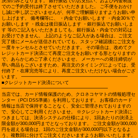
決済のみとなります。 銀行振込でのお支払い、および内金制度
でのご予約受付は終了させていただきました。 ご不便をおかけ
し誠に申し訳ございませんが、何卒ご理解賜りますようお願い申
し上げます。 備考欄等に、 ・内金でお願いします ・内金30％で
お願いします ・残金は後日振込します ・銀行振込でお願いしま
す 等のご記入をいただきましても、銀行振込・内金での対応は
お受けできません。 上記のようなご記入がある場合は、ご注文
完了後にメールが送信されていても、スタッフ確認後にご注文を
一度キャンセルとさせていただきます。 その場合は、改めてク
レジットカード決済にて再度ご注文をお願いする形となりますの
で、あらかじめご了承くださいませ。 メーカーへの発注締切が
早い商品もございますため、再注文のタイミングによっては、受
付終了・在庫完売等により、再度ご注文いただけない場合がござ
います。 ━━━━━━━━━━━━━━━━━━━━━━━
■クレジットカード決済について
━━━━━━━━━━━━━━━━━━━━━━━
当店では、カード情報保護のため、クロネコヤマトの情報処理セ
ンター（PCI DSS準拠）を利用しております。 お客様のカード
情報は当店で保持することなく、安全に管理されておりますの
で、安心してご利用くださいませ。 ※クレジットカード決済に
つきましては、決済システムの仕様により、1回あたりの決済上
限金額が300,000円までとなっております。 ご注文金額が300,000
円を超える場合は、1回のご注文金額が300,000円以下となるよ
う、複数回に分けてご注文くださいますようお願いいたします。