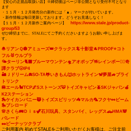
【安心の正規品取扱い店】※締切後はページ非公開となり受付不可となり
ます
・１１月・１２月発売分の新作には「▲」マークが付いています。
・新作情報は毎日更新しております。どうぞお見逃しなく！
https://www.stale.jp/product-
【１１月・１２月新作ご案内ページ】
group/53
ぜひ締切までに、STALEにてご予約くださいますようお願い申し上げま
す。
🧆リアンＱ
🎃アミューズ
👑クラックス
🦎十影堂
🐐PROOF
⭐コト
フル
🐰ウルプラ
🌤️ターリン
🐈‍⬛ブルーマウンテン
🛸アオポップ
🪅レインボー
🐦‍🔥奇
譚クラブ
🌝IP4
🏜️Ｊドリーム
🚘SO-TA
🐸いきもん
🐺ホットライン
🐒夢屋
🚙ブライ
トリンク
🍔エール
🐩TCP
🌌Sストーンズ
🐯トイズキャビン
🪲SKジャパン
🍎
K2ステーション
🏇ケイカンパニー
🥷トイズスピリッツ
🦓マルカ
🦜フクヤ
👀ビーム
🎠ブシロード
🌸さくら
🚌Ｄｉｓ
🦖石川玩具、スタンバイ、レッグス
🛻HMA
🐼
パレード
🥜ピーナッツクラブ
ご利用案内 初めてSTALEをご利用いただくお客様は、ご注文前