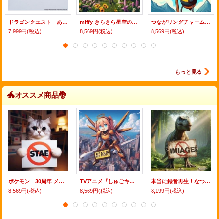
ドラゴンクエスト あつめてモンスターギャラリー40周年記念Ver 第2弾（１１月）【▲５００円カプセル ２０個入り スクエア】＋正規台紙
miffy きらきら星空のめじるしガチャマスコット（１１月）【▲３００円カプセル ４０個入り タカラトミー】＋正規台紙
つながリングチャーム ピクミン（１１月）【▲３００円カプセル ４０個入り タカラトミー】＋正規台紙
7,999円
(税込)
8,569円
(税込)
8,569円
(税込)
もっと見る
🐲オススメ商品🐉
ポケモン 30周年 メタルチャームマスコット イーブイフレンズ（１１月）【▲３００円カプセル ４０個入り タカラトミー】＋正規台紙
TVアニメ『しゅごキャラ！』集合！マスコット（１１月）【▲４００円カプセル ３０個入り タカラトミー】＋正規台紙
本当に録音再生！なつかしのガラケーマスコット（スライドType）Re:（１１月）【▲５００円カプセル ２０個入り トイスピ】＋正規台紙
8,569円
(税込)
8,569円
(税込)
8,199円
(税込)