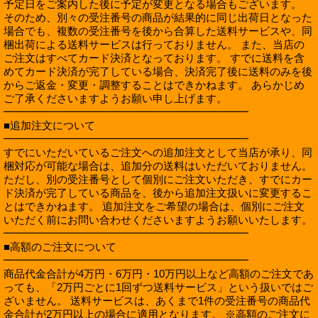
予定日をご案内した後に予定が変更となる場合もございます。
そのため、別々の受注番号の商品が結果的に同じ出荷日となった
場合でも、複数の受注番号を後から合算した送料サービスや、同
梱出荷による送料サービスは行っておりません。 また、当店の
ご注文はすべてカード決済となっております。 すでに送料を含
めてカード決済が完了している場合、決済完了後に送料のみを後
からご返金・変更・調整することはできかねます。 あらかじめ
ご了承くださいますようお願い申し上げます。
━━━━━━━━━━━━━━━━━━━━━━━
■追加注文について
━━━━━━━━━━━━━━━━━━━━━━━
すでにいただいているご注文への追加注文として当店が承り、同
梱対応が可能な場合は、追加分の送料はいただいておりません。
ただし、別の受注番号として個別にご注文いただき、すでにカー
ド決済が完了している商品を、後から追加注文扱いに変更するこ
とはできかねます。 追加注文をご希望の場合は、個別にご注文
いただく前にお問い合わせくださいますようお願いいたします。
━━━━━━━━━━━━━━━━━━━━━━━
■高額のご注文について
━━━━━━━━━━━━━━━━━━━━━━━
商品代金合計が4万円・6万円・10万円以上など高額のご注文であ
っても、「2万円ごとに1回ずつ送料サービス」という扱いではご
ざいません。 送料サービスは、あくまで1件の受注番号の商品代
金合計が2万円以上の場合に適用となります。 ※高額のご注文に