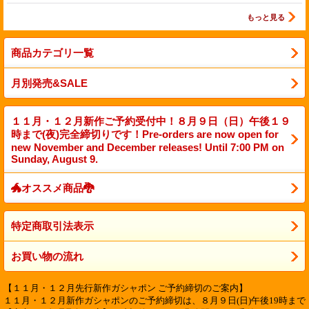
もっと見る
商品カテゴリ一覧
月別発売&SALE
１１月・１２月新作ご予約受付中！８月９日（日）午後１９
時まで(夜)完全締切りです！Pre-orders are now open for
new November and December releases! Until 7:00 PM on
Sunday, August 9.
🐲オススメ商品🐉
特定商取引法表示
お買い物の流れ
【１１月・１２月先行新作ガシャポン ご予約締切のご案内】
１１月・１２月新作ガシャポンのご予約締切は、８月９日(日)午後19時まで