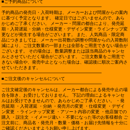
■ご予約商品について
━━━━━━━━━━━━━━━━━━━━━━━
予約商品の発売日・入荷時期は、メーカーおよび問屋からの案内
に基づく予定となります。 確定日ではございませんので、あら
かじめご了承ください。 メーカー・問屋の都合により、発売延
期・入荷遅延・分納・仕様変更・デザイン変更・ラインナップ変
更などが発生する場合がございます。 また、人気商品・限定商
品につきましては、メーカー出荷数の調整や問屋からの入荷数削
減により、ご注文数量の一部または全部をご用意できない場合が
ございます。 その場合は、数量調整または該当商品のキャンセ
ルとさせていただく場合がございます。 ご注文数量をご用意で
きない場合や、発売中止となった場合は、確認後に順次ご案内さ
せていただきます。
━━━━━━━━━━━━━━━━━━━━━━━
■ご注文後のキャンセルについて
━━━━━━━━━━━━━━━━━━━━━━━
ご注文確定後のキャンセルは、メーカー都合による発売中止の場
合を除き、お受けしておりません。 下記の理由によるキャンセ
ルはお受けできませんので、あらかじめご了承ください。 ・発
売延期 ・入荷遅延 ・分納 ・発売月の変更 ・仕様変更 ・デザイ
ン変更 ・ラインナップ変更 ・アソート内容の変更 ・他店舗での
購入 ・誤注文 ・イメージ違い ・不要になった等のお客様都合 ご
注文前に、商品名・発売月・数量・価格・お届け先情報を十分に
ご確認くださいますようお願い申し上げます。