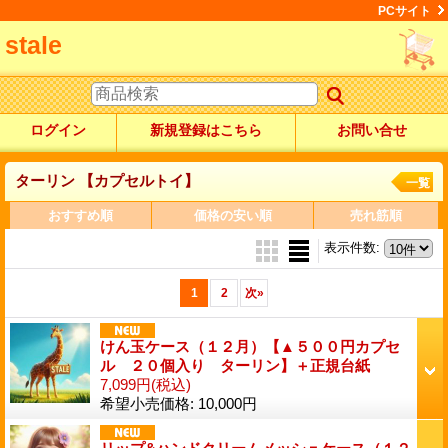
PCサイト
stale
ログイン
新規登録はこちら
お問い合せ
ターリン 【カプセルトイ】
一覧
おすすめ順
価格の安い順
売れ筋順
表示件数
:
1
2
次
»
けん玉ケース（１２月）【▲５００円カプセ
ル ２０個入り ターリン】＋正規台紙
7,099円
(税込)
希望小売価格
:
10,000円