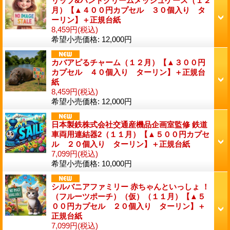
リップ&ハンドクリームメッシュケース（１２
月）【▲４００円カプセル ３０個入り タ
ーリン】＋正規台紙
8,459円
(税込)
希望小売価格
:
12,000円
カバアピるチャーム（１２月）【▲３００円
カプセル ４０個入り ターリン】＋正規台
紙
8,459円
(税込)
希望小売価格
:
12,000円
日本製鉄株式会社交通産機品企画室監修 鉄道
車両用連結器2（１１月）【▲５００円カプセ
ル ２０個入り ターリン】＋正規台紙
7,099円
(税込)
希望小売価格
:
10,000円
シルバニアファミリー 赤ちゃんといっしょ ！
（フルーツポーチ）（仮）（１１月）【▲５
００円カプセル ２０個入り ターリン】＋
正規台紙
7,099円
(税込)