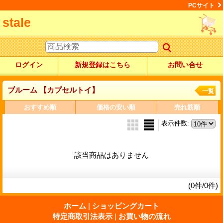
PCサイト
stale
ログイン
新規登録はこちら
お問い合せ
ブルーム 【カプセルトイ】
一覧
おすすめ順
価格の安い順
売れ筋順
表示件数
:
該当商品はありません
(0件/0件)
ホーム
|
ショッピングカート
特定商取引法表示
|
お買い物の流れ