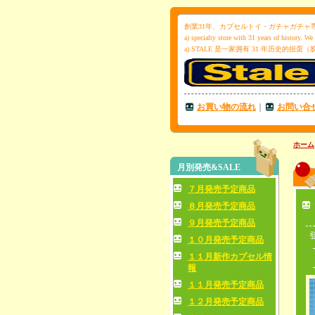
創業31年、カプセルトイ・ガチャガチャ専門店「
a) specialty store with 31 years of history. 
a).STALE 是一家拥有 31 年历史的
お買い物の流れ
｜
お問い合
ホーム
月別発売&SALE
７月発売予定商品
８月発売予定商品
９月発売予定商品
１０月発売予定商品
１１月新作カプセル情
報
１１月発売予定商品
１２月発売予定商品