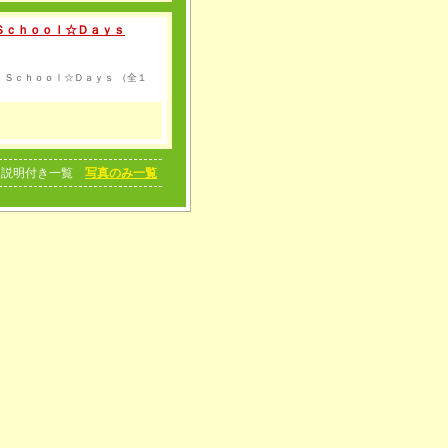
Ｓｃｈｏｏｌ☆Ｄａｙｓ
 Ｓｃｈｏｏｌ☆Ｄａｙｓ （全１
説明付き一覧
写真のみ一覧