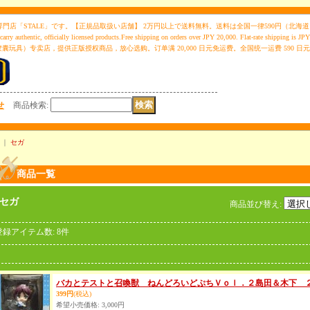
STALE」です。【正規品取扱い店舗】 2万円以上で送料無料。送料は全国一律590円（北海道・沖縄を除く）。 ST
We carry authentic, officially licensed products.Free shipping on orders over JPY 20,000. Flat-rate shipping is
扭蛋（胶囊玩具）专卖店，提供正版授权商品，放心选购。订单满 20,000 日元免运费。全国统一运费 590 
せ
商品検索
:
｜
セガ
商品一覧
セガ
商品並び替え
:
登録アイテム数
:
8件
バカとテストと召喚獣 ねんどろいどぷちＶｏｌ．２島田＆木下 
399円
(税込)
希望小売価格
:
3,000円