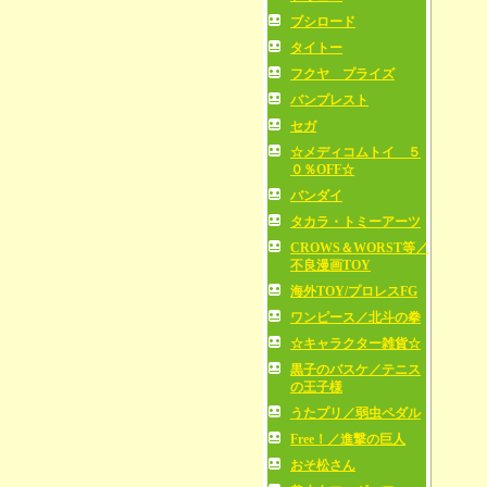
ブシロード
タイトー
フクヤ プライズ
バンプレスト
セガ
☆メディコムトイ ５
０％OFF☆
バンダイ
タカラ・トミーアーツ
CROWS＆WORST等／
不良漫画TOY
海外TOY/プロレスFG
ワンピース／北斗の拳
☆キャラクター雑貨☆
黒子のバスケ／テニス
の王子様
うたプリ／弱虫ペダル
Free！／進撃の巨人
おそ松さん