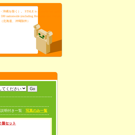
ALE is a capsule toy (gach
 JPY 590 nationwide (excluding Hokkaido and Okinaw
日元（北海道、冲绳除外）
説明付き一覧
写真のみ一覧
２個セット