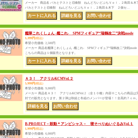
メーカー 商品名 バカとテストと召喚獣 ねんどろいどぷちＶｏｌ．２島田＆木下
バカとテストと召喚獣 ねんどろいどぷちＶｏｌ．２島田＆木下 ２個セ…
｜
｜
艦隊これくしょん -艦これ- SPMフィギュア“瑞鶴改二”決戦mode
1,399円
(税込)
希望小売価格
:
2,500円
メーカー 商品名艦隊これくしょん -艦これ- SPMフィギュア“瑞鶴改二”決戦mo
こちらの商品は１個販売となります。
｜
｜
Ａ３！ アクリルKCMVol.２
5,999円
(税込)
希望小売価格
:
9,000円
メーカー 商品名Ａ３！ アクリルKCMVol.2 （全１０種）内容※こちらの商品
封での販売となります。第２弾は秋組と冬組のメンバーが登場！！全高約７ｃｍ
｜
B-PROJECT－鼓動＊アンビシャス－ 寝そべりぬいぐるみVol.１
1,999円
(税込)
希望小売価格
:
6,000円