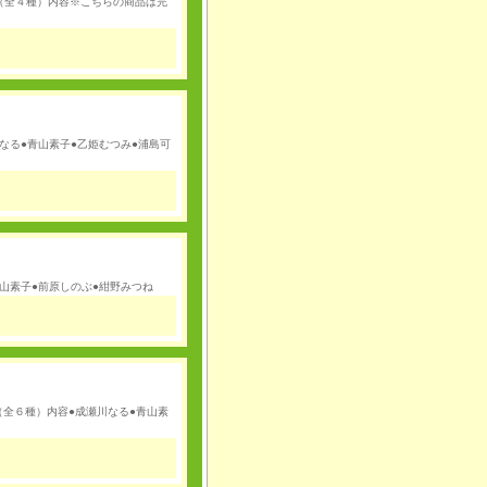
1 （全４種）内容※こちらの商品は完
なる●青山素子●乙姫むつみ●浦島可
山素子●前原しのぶ●紺野みつね
全６種）内容●成瀬川なる●青山素