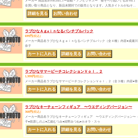
メーカー 商品名B-PROJECT〜鼓動＊アンビシャス〜 寝そべりぬいぐるみVol.
全買い取り商品となり、新品未開封での販売となります。人気タイトルがねそ…
｜
ラブひなＡｇaｉｎなるパンチプルバック
699円
(税込)
メーカー商品名ラブひなＡｇａｉｎなるパンチプルバック（全４種）内容●成瀬川
奈子
｜
｜
ラブひなサマービーチコレクションＶｏｌ．２
1,999円
(税込)
メーカー商品名ラブひなサマービーチコレクションＶｏｌ．２（全３種）内容●青
｜
｜
ラブひなキーチェーンフィギュア 〜ウエディングバージョン〜
360円
(税込)
メーカー商品名ラブひなキーチェーンフィギュア 〜ウエディングバージョン〜（
子●前原しのぶ●乙姫むつみ●紺野みつね●カオラ・スゥ
｜
｜