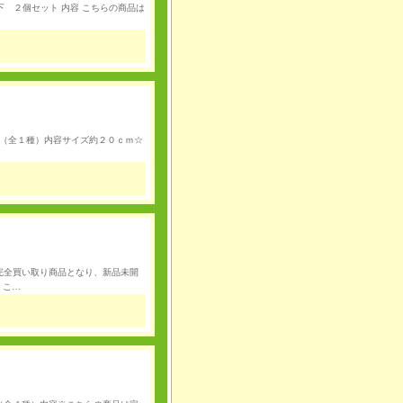
 ２個セット 内容 こちらの商品は
de （全１種）内容サイズ約２０ｃｍ☆
は完全買い取り商品となり、新品未開
。こ…