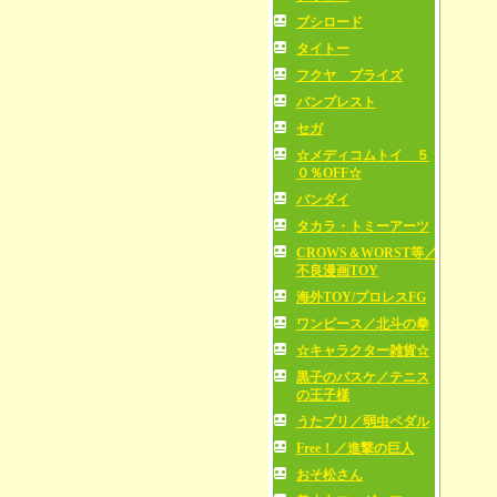
ブシロード
タイトー
フクヤ プライズ
バンプレスト
セガ
☆メディコムトイ ５
０％OFF☆
バンダイ
タカラ・トミーアーツ
CROWS＆WORST等／
不良漫画TOY
海外TOY/プロレスFG
ワンピース／北斗の拳
☆キャラクター雑貨☆
黒子のバスケ／テニス
の王子様
うたプリ／弱虫ペダル
Free！／進撃の巨人
おそ松さん