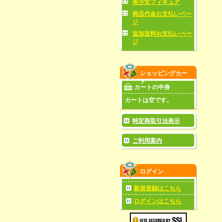
美少女フィギュア
商品代金お支払いペー
ジ
追加送料お支払いペー
ジ
ショッピングカー
ト
カートの中身
カートは空です。
特定商取引法表示
ご利用案内
ログイン
新規登録はこちら
ログインはこちら