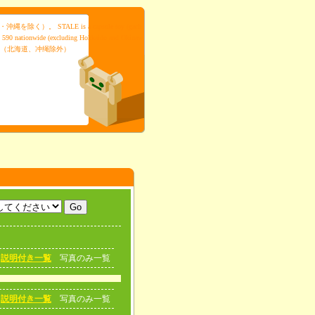
ALE is a capsule toy (gach
 JPY 590 nationwide (excluding Hokkaido and Okinaw
日元（北海道、冲绳除外）
説明付き一覧
写真のみ一覧
説明付き一覧
写真のみ一覧