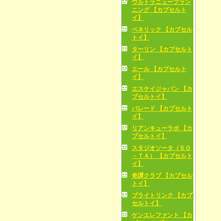
ウルトラニュープラン
ニング 【カプセルト
イ】
ベネリック 【カプセル
トイ】
ターリン 【カプセルト
イ】
エール 【カプセルト
イ】
エスケイジャパン 【カ
プセルトイ】
パレード 【カプセルト
イ】
リアンキューラボ 【カ
プセルトイ】
スタジオソータ（ＳＯ
－ＴＡ） 【カプセルト
イ】
奇譚クラブ 【カプセル
トイ】
ブライトリンク 【カプ
セルトイ】
ケンエレファント 【カ