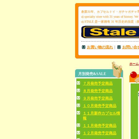
創業31年、カプセルトイ・ガチャガチャ専門店「
a) specialty store with 31 years of history. 
a).STALE 是一家拥有 31 年历史的
お買い物の流れ
｜
お問い合
ホーム
月別発売&SALE
７月発売予定商品
８月発売予定商品
９月発売予定商品
１０月発売予定商品
１１月新作カプセル情
報
１１月発売予定商品
１２月発売予定商品