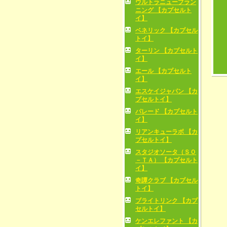
ウルトラニュープラン
ニング 【カプセルト
イ】
ベネリック 【カプセル
トイ】
ターリン 【カプセルト
イ】
エール 【カプセルト
イ】
エスケイジャパン 【カ
プセルトイ】
パレード 【カプセルト
イ】
リアンキューラボ 【カ
プセルトイ】
スタジオソータ（ＳＯ
－ＴＡ） 【カプセルト
イ】
奇譚クラブ 【カプセル
トイ】
ブライトリンク 【カプ
セルトイ】
ケンエレファント 【カ