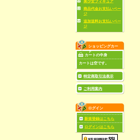
美少女フィギュア
商品代金お支払いペー
ジ
追加送料お支払いペー
ジ
ショッピングカー
ト
カートの中身
カートは空です。
特定商取引法表示
ご利用案内
ログイン
新規登録はこちら
ログインはこちら