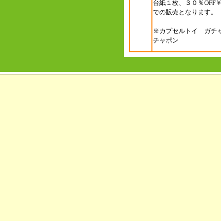
台紙１枚、３０％OFF
での販売となります。
※カプセルトイ ガチ
チャポン